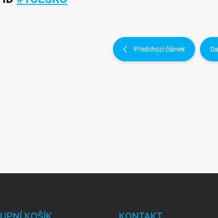
Předchozí článek
Da
UPNÍ KOŠÍK
KONTAKT