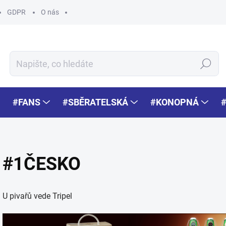
GDPR
O nás
Hledat
#FANS
#SBĚRATELSKÁ
#KONOPNÁ
#1ČESKO
U pivařů vede Tripel