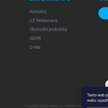
t
í
Kontakty
CZ Reklamace
Obchodní podmínky
GDPR
O nás
Tento web p
webu vyjadřu
Copyright 2026
Ashop.cz
. Všechna práva vyhrazena.