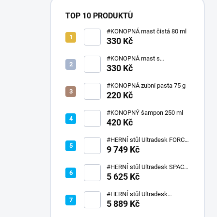
TOP 10 PRODUKTŮ
#KONOPNÁ mast čistá 80 ml
330 Kč
#KONOPNÁ mast s
kostivalem 80 ml
330 Kč
#KONOPNÁ zubní pasta 75 g
220 Kč
#KONOPNÝ šampon 250 ml
420 Kč
#HERNÍ stůl Ultradesk FORCE
SNOW
9 749 Kč
#HERNÍ stůl Ultradesk SPACE
XXL V2
5 625 Kč
#HERNÍ stůl Ultradesk
ROCKET BLACK
5 889 Kč