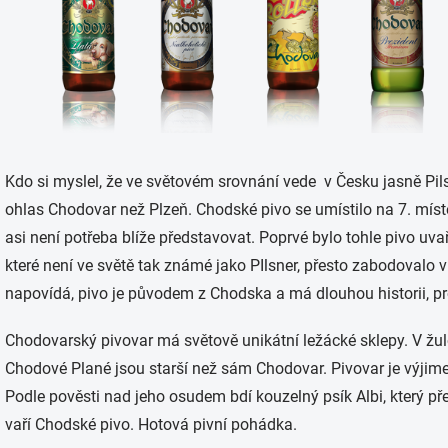
Kdo si myslel, že ve světovém srovnání vede v Česku jasně Pilsn
ohlas Chodovar než Plzeň. Chodské pivo se umístilo na 7. místě
asi není potřeba blíže představovat. Poprvé bylo tohle pivo uva
které není ve světě tak známé jako PIlsner, přesto zabodovalo
napovídá, pivo je původem z Chodska a má dlouhou historii, pr
Chodovarský pivovar má světově unikátní ležácké sklepy. V žul
Chodové Plané jsou starší než sám Chodovar. Pivovar je výj
Podle pověsti nad jeho osudem bdí kouzelný psík Albi, který př
vaří Chodské pivo. Hotová pivní pohádka.