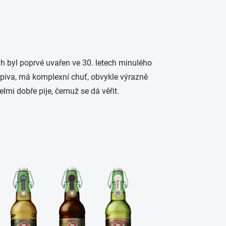
uh byl poprvé uvařen ve 30. letech minulého
ná piva, má komplexní chuť, obvykle výrazně
mi dobře pije, čemuž se dá věřit.