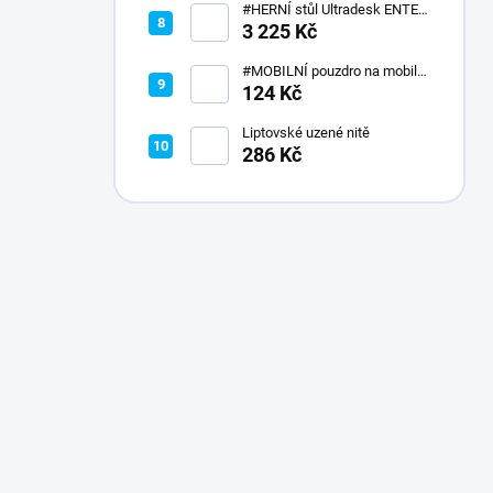
#HERNÍ stůl Ultradesk ENTER
V2
3 225 Kč
#MOBILNÍ pouzdro na mobil
GymBeam
124 Kč
Liptovské uzené nitě
286 Kč