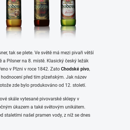
er, tak se plete. Ve světě má mezi pivaři větší
 a Pilsner na 8. místě. Klasický český ležák
řeno v Plzni v roce 1842. Zato
Chodské pivo
,
 v hodnocení před tím plzeňským. Jak název
otože zde bylo produkováno od 12. století.
ové skále vytesané pivovarské sklepy v
imečným úkazem a také světovým unikátem.
ed staletími našel pramen vody, z níž se dnes