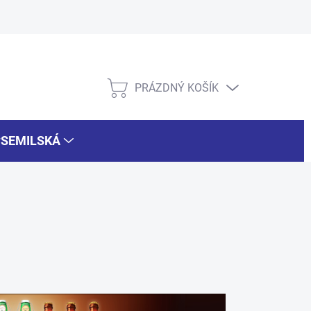
PRÁZDNÝ KOŠÍK
NÁKUPNÍ
KOŠÍK
#SEMILSKÁ