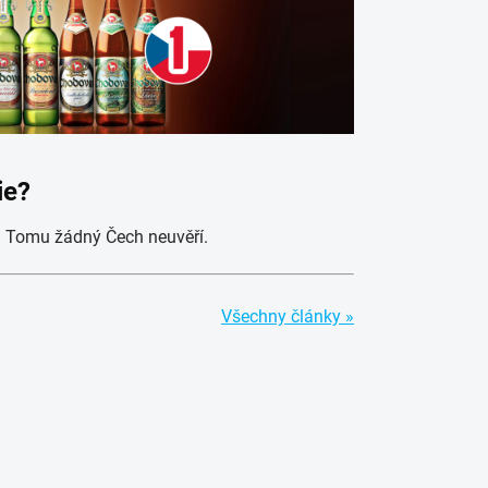
ie?
ie? Tomu žádný Čech neuvěří.
Všechny články »