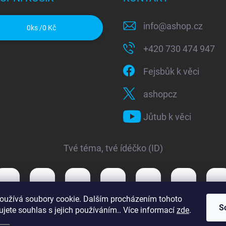
info
@
ashop.cz
0
ks /
0 Kč
+420 730 474 947
Fejsbůk k věci
ashopcz
Jůtub k věci
Tvé téma, tvé ídéčko (ID)
oužívá soubory cookie. Dalším procházením tohoto
S
jete souhlas s jejich používáním.. Více informací
zde
.