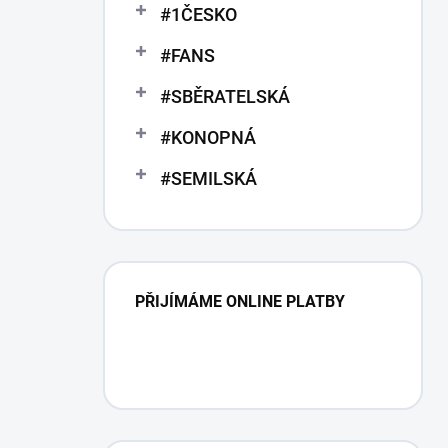
n
#1ČESKO
n
í
#FANS
p
a
#SBĚRATELSKÁ
n
e
#KONOPNÁ
l
#SEMILSKÁ
PŘIJÍMÁME ONLINE PLATBY