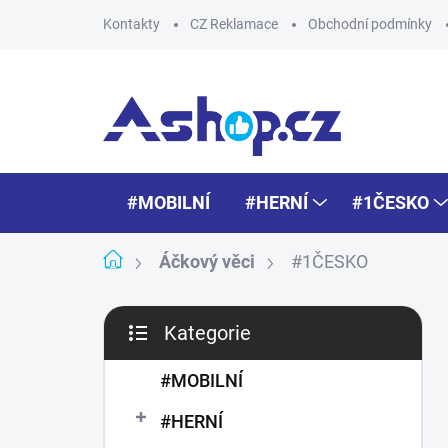
Přejít
Kontakty
CZ Reklamace
Obchodní podmínky
na
obsah
#MOBILNÍ
#HERNÍ
#1ČESKO
Domů
Áčkový věci
#1ČESKO
P
Kategorie
o
Přeskočit
s
kategorie
t
#MOBILNÍ
r
#HERNÍ
a