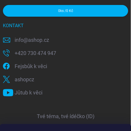
0
ks /
0 Kč
KONTAKT
info
@
ashop.cz
+420 730 474 947
Fejsbůk k věci
ashopcz
Jůtub k věci
Tvé téma, tvé ídéčko (ID)