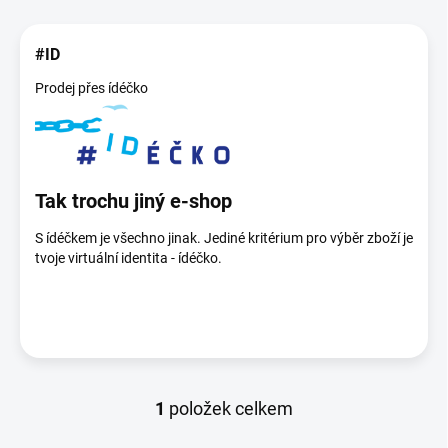
ý
p
#ID
i
s
Prodej přes ídéčko
č
l
á
n
k
Tak trochu jiný e-shop
ů
S ídéčkem je všechno jinak. Jediné kritérium pro výběr zboží je
tvoje virtuální identita - ídéčko.
1
položek celkem
O
v