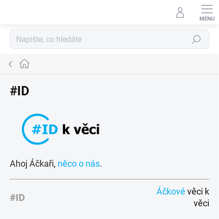
Přejít
na
obsah
Hledat
Domů
#ID
Ahoj Áčkaři,
něco o nás
.
Áčkové
věci k
#ID
věci
V