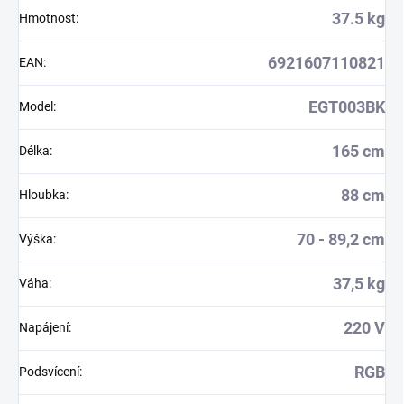
37.5 kg
Hmotnost
:
6921607110821
EAN
:
EGT003BK
Model
:
165 cm
Délka
:
88 cm
Hloubka
:
70 - 89,2 cm
Výška
:
37,5 kg
Váha
:
220 V
Napájení
:
RGB
Podsvícení
: