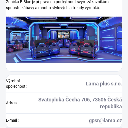
Značka E-Blue je připravena poskytnout svým zákazníkům
spoustu zábavy a mnoho stylových a trendy výrobků.
Výrobní
Lama plus s.r.o.
společnost
:
Svatopluka Čecha 706, 73506 Česká
Adresa
:
republika
gpsr@lama.cz
E-mail
: