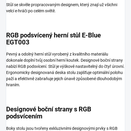
Stůl se skvěle propracovaným designem, který znají už všichni
velcí e-hráči po celém světě.
RGB podsvícený herní stůl E-Blue
EGT003
Pevný a odolný herní stůl vyrobený z kvalitního materiálu
dokonale doplní tvůj osobní herní koutek. Designové boční strany
nabízí RGB podsvícení. Stůl je výškově nastavitelný do čtyř úrovní.
Ergonomicky designovaná deska stolu zajišťuje optimální polohu
paží a efektivně zabraňuje jejich únavě způsobené dlouhodobým
hraním.
Designové boční strany s RGB
podsvícením
Boky stolu jsou tvořeny exkluzivními designovými prvky s RGB