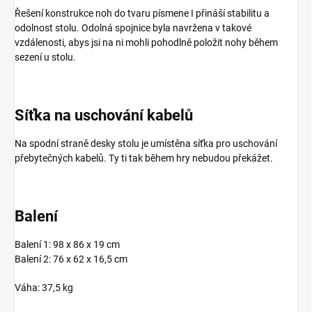
Řešení konstrukce noh do tvaru písmene I přináší stabilitu a
odolnost stolu. Odolná spojnice byla navržena v takové
vzdálenosti, abys jsi na ni mohli pohodlně položit nohy během
sezení u stolu.
Síťka na uschování kabelů
Na spodní straně desky stolu je umístěna síťka pro uschování
přebytečných kabelů. Ty ti tak během hry nebudou překážet.
Balení
Balení 1: 98 x 86 x 19 cm
Balení 2: 76 x 62 x 16,5 cm
Váha: 37,5 kg