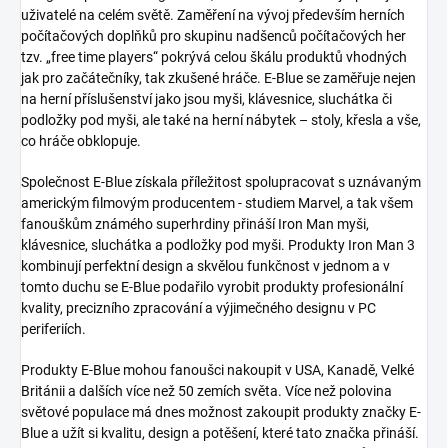
uživatelé na celém světě. Zaměření na vývoj především herních
počítačových doplňků pro skupinu nadšenců počítačových her
tzv. „free time players“ pokrývá celou škálu produktů vhodných
jak pro začátečníky, tak zkušené hráče. E-Blue se zaměřuje nejen
na herní příslušenství jako jsou myši, klávesnice, sluchátka či
podložky pod myši, ale také na herní nábytek – stoly, křesla a vše,
co hráče obklopuje.
Společnost E-Blue získala příležitost spolupracovat s uznávaným
americkým filmovým producentem - studiem Marvel, a tak všem
fanouškům známého superhrdiny přináší Iron Man myši,
klávesnice, sluchátka a podložky pod myši. Produkty Iron Man 3
kombinují perfektní design a skvělou funkčnost v jednom a v
tomto duchu se E-Blue podařilo vyrobit produkty profesionální
kvality, precizního zpracování a výjimečného designu v PC
periferiích.
Produkty E-Blue mohou fanoušci nakoupit v USA, Kanadě, Velké
Británii a dalších více než 50 zemích světa. Více než polovina
světové populace má dnes možnost zakoupit produkty značky E-
Blue a užít si kvalitu, design a potěšení, které tato značka přináší.