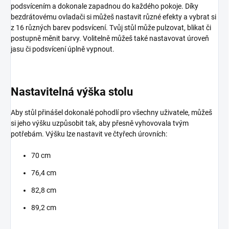
podsvícením a dokonale zapadnou do každého pokoje. Díky
bezdrátovému ovladači si můžeš nastavit různé efekty a vybrat si
z 16 různých barev podsvícení. Tvůj stůl může pulzovat, blikat či
postupně měnit barvy. Volitelně můžeš také nastavovat úroveň
jasu či podsvícení úplně vypnout.
Nastavitelná výška stolu
Aby stůl přinášel dokonalé pohodlí pro všechny uživatele, můžeš
si jeho výšku uzpůsobit tak, aby přesně vyhovovala tvým
potřebám. Výšku lze nastavit ve čtyřech úrovních:
70 cm
76,4 cm
82,8 cm
89,2 cm