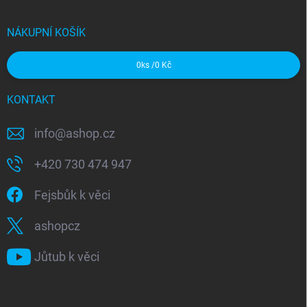
NÁKUPNÍ KOŠÍK
0
ks /
0 Kč
KONTAKT
info
@
ashop.cz
+420 730 474 947
Fejsbůk k věci
ashopcz
Jůtub k věci