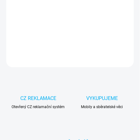
−
+
Přidat do košíku
Pro e-hráče a streamery.
DETAILNÍ INFORMACE
ZEPTAT SE
CZ REKLAMACE
VYKUPUJEME
Otevřený CZ reklamační systém
Mobily a sběratelské věci